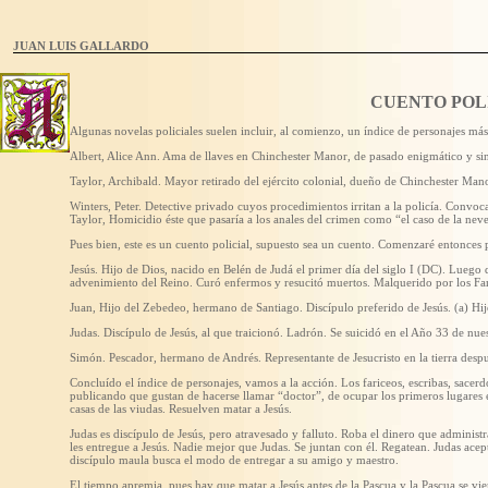
JUAN LUIS GALLARDO
CUENTO POL
Algunas novelas policiales suelen incluir, al comienzo, un índice de personajes más
Albert, Alice Ann. Ama de llaves en Chinchester Manor, de pasado enigmático y si
Taylor, Archibald. Mayor retirado del ejército colonial, dueño de Chinchester Manor
Winters, Peter. Detective privado cuyos procedimientos irritan a la policía. Convoc
Taylor, Homicidio éste que pasaría a los anales del crimen como “el caso de la nev
Pues bien, este es un cuento policial, supuesto sea un cuento. Comenzaré entonces p
Jesús. Hijo de Dios, nacido en Belén de Judá el primer día del siglo I (DC). Luego d
advenimiento del Reino. Curó enfermos y resucitó muertos. Malquerido por los Fari
Juan, Hijo del Zebedeo, hermano de Santiago. Discípulo preferido de Jesús. (a) Hi
Judas. Discípulo de Jesús, al que traicionó. Ladrón. Se suicidó en el Año 33 de nues
Simón. Pescador, hermano de Andrés. Representante de Jesucristo en la tierra despu
Concluído el índice de personajes, vamos a la acción. Los fariceos, escribas, sacer
publicando que gustan de hacerse llamar “doctor”, de ocupar los primeros lugares e
casas de las viudas. Resuelven matar a Jesús.
Judas es discípulo de Jesús, pero atravesado y falluto. Roba el dinero que administr
les entregue a Jesús. Nadie mejor que Judas. Se juntan con él. Regatean. Judas acept
discípulo maula busca el modo de entregar a su amigo y maestro.
El tiempo apremia, pues hay que matar a Jesús antes de la Pascua y la Pascua se vi