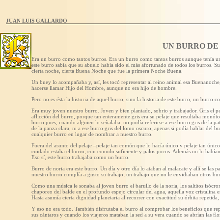
JUAN LUIS GALLARDO
UN BURRO DE
Era un burro como tantos burros. Era un burro como tantos burros aunque tenía un 
este burro sabía que su abuelo había sido el más afortunado de todos los burros. S
cierta noche, cierta Buena Noche que fue la primera Noche Buena.
Un buey lo acompañaba y, así, les tocó representar al reino animal esa Buenanoche
hacerse llamar Hijo del Hombre, aunque no era hijo de hombre.
Pero no es ésta la historia de aquel burro, sino la historia de este burro, un burro c
Era muy joven nuestro burro. Joven y bien plantado, sobrio y trabajador. Gris el pela
aflicción del burro, porque tan enteramente gris era su pelaje que resultaba monóto
burro pues, cuando alguien lo señalaba, no podía referirse a ese burro gris de la pata
de la panza clara, ni a ese burro gris del lomo oscuro; apenas si podía hablar del
cualquier burro en lugar de nombrar a nuestro burro.
Fuera del asunto del pelaje –pelaje tan común que lo hacía único y pelaje tan únic
cuidado estaba el burro, con comido suficiente y palos pocos. Además no lo habí
Eso sí, este burro trabajaba como un burro.
Burro de noria era este burro. Un día y otro día lo ataban al malacate y allí se las
nuestro burro cumplía a gusto su trabajo; un trabajo que no le envidiaban otros bur
Como una música le sonaba al joven burro el barullo de la noria, los saltitos isócron
chaporeo del balde en el profundo espejo circular del agua, aquella voz cristalina en 
Hasta asumía cierta dignidad planetaria al recorrer con exactitud su órbita repetida
Y eso no era todo. También disfrutaba el burro al comprobar los beneficios que re
sus cántaros y cuando los viajeros mataban la sed a su vera cuando se abrían las flo