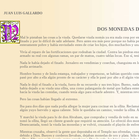
JUAN LUIS GALLARDO
DOS MONEDAS 
Mal le pintaban las cosas a la viuda. Quedarse viuda nomás ya era mala cosa por ent
finado y por lo difícil de salir adelante. Pero antes era más peor porque no había 
enteramente pobre y había enviudado entes de criar los hijos, dos muchachos y una
Vivía al reparo de las fortificaciones que rodeaban la ciudad. Contra las piedras e
armado su real con algunas ramas, un par de matras, cuatro tablas locas. Eso sí, tení
Nada le había dejado el finado. Jornalero en vendimias y cosechas, changuista en lo
podía arrimarlo.
Hombre bueno y de linda estampa, trabajador y respetuoso, se habían querido como s
pasó por alto a ella algún pronto de su carácter y ella le pasó por alto a él algún v
Nada le dejó el finado a la viuda, fuera de su recuerdo y sus tres hijos. Bueno, nada
había dejado a su viuda una ollita, una como palanganita de metal que hallara enter
hacía la viuda las comidas, cuando tenía algo para echarle adentro. Y, mientras rev
Pero las cosas habían llegado al extremo.
Iba para dos días que nada podía allegar la mujer para cocinar en la ollita. Recla
algún yuyo hervido y agua caliente. Sólo le quedaba un camino; vender la ollita. Au
Y marchó la viuda para lo de don Abraham, que compraba y vendía de todo en su
tomó la ollita, llegó un cliente grande que requirió su atención. Le ofreció dos mon
Desencantada, tomó la viuda las monedas y se volvió, cruzando el playón de enfre
Mientras cruzaba, observó la gente que depositaba en el Templo sus ofrendas, cu
debido a Dios. Bueyes y corderos llevaban, dejaban monedas de oro y plata. Sólo t