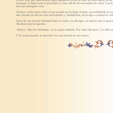
a Dios. Ella, que nada poseía, quiso agradecer a Dios la vida, los hijos sanos, la luz
arranque, se llegó hasta el gazofilacio y dejo allí las dos moneditas de cobre. Las 
hay que entregarlo todo.
Al darse vuelta sintió sobre sí una mirada que le llegó al alma, encendiéndole el c
alto clavaba en ella sus ojos inolvidables y, señalándola, decía algo a quienes lo ro
Llena de una extraña felicidad llegó la viuda a su albergue, al realcito que se apoyab
Abraham que la esperaba.
-Señora –dijo don Abraham- yo no quise estafarla. Fue culpa del apuro. La ollita qu
Y la viuda azorada, se encontró con una fortuna en sus manos.