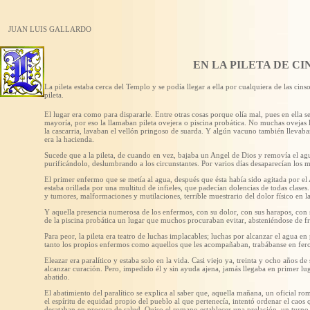
JUAN LUIS GALLARDO
EN LA PILETA DE C
La pileta estaba cerca del Templo y se podía llegar a ella por cualquiera de las ci
pileta.
El lugar era como para dispararle. Entre otras cosas porque olía mal, pues en ella se
mayoría, por eso la llamaban pileta ovejera o piscina probática. No muchas ovejas ll
la cascarria, lavaban el vellón pringoso de suarda. Y algún vacuno también llevaba
era la hacienda.
Sucede que a la pileta, de cuando en vez, bajaba un Angel de Dios y removía el ag
purificándolo, deslumbrando a los circunstantes. Por varios días desaparecían los 
El primer enfermo que se metía al agua, después que ésta había sido agitada por e
estaba orillada por una multitud de infieles, que padecían dolencias de todas clases
y tumores, malformaciones y mutilaciones, terrible muestrario del dolor físico en l
Y aquella presencia numerosa de los enfermos, con su dolor, con sus harapos, con
de la piscina probática un lugar que muchos procuraban evitar, absteniéndose de f
Para peor, la pileta era teatro de luchas implacables; luchas por alcanzar el agua 
tanto los propios enfermos como aquellos que les acompañaban, trabábanse en feroz
Eleazar era paralítico y estaba solo en la vida. Casi viejo ya, treinta y ocho años de 
alcanzar curación. Pero, impedido él y sin ayuda ajena, jamás llegaba en primer lug
abatido.
El abatimiento del paralítico se explica al saber que, aquella mañana, un oficial 
el espíritu de equidad propio del pueblo al que pertenecía, intentó ordenar el caos q
desataban en procura de salud. Quiso el romano establecer una prelación, un turno