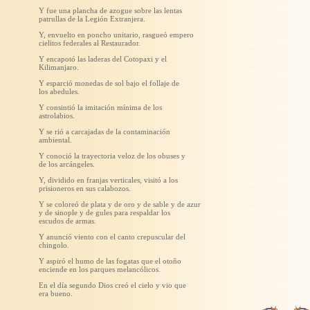
Y fue una plancha de azogue sobre las lentas
patrullas de la Legión Extranjera.
Y, envuelto en poncho unitario, rasgueó empero
cielitos federales al Restaurador.
Y encapotó las laderas del Cotopaxi y el
Kilimanjaro.
Y esparció monedas de sol bajo el follaje de
los abedules.
Y consintió la imitación mínima de los
astrolabios.
Y se rió a carcajadas de la contaminación
ambiental.
Y conoció la trayectoria veloz de los obuses y
de los arcángeles.
Y, dividido en franjas verticales, visitó a los
prisioneros en sus calabozos.
Y se coloreó de plata y de oro y de sable y de azur
y de sinople y de gules para respaldar los
escudos de armas.
Y anunció viento con el canto crepuscular del
chingolo.
Y aspiró el humo de las fogatas que el otoño
enciende en los parques melancólicos.
En el día segundo Dios creó el cielo y vio que
era bueno.