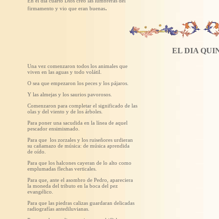
En el día cuarto Dios creó las lumbreras del
.
firmamento y vio que eran buenas
EL DIA QUI
Una vez comenzaron todos los animales que
viven en las aguas y todo volátil.
O sea que empezaron los peces y los pájaros.
Y las almejas y los saurios pavorosos.
Comenzaron para completar el significado de las
olas y del viento y de los árboles.
Para poner una sacudida en la línea de aquel
pescador ensimismado.
Para que los zorzales y los ruiseñores urdieran
su cañamazo de música: de música aprendida
de oído.
Para que los halcones cayeran de lo alto como
emplumadas flechas verticales.
Para que, ante el asombro de Pedro, apareciera
la moneda del tributo en la boca del pez
evangélico.
Para que las piedras calizas guardaran delicadas
radiografías antediluvianas.