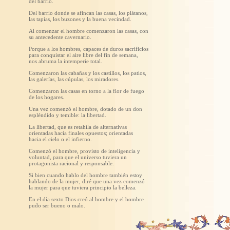
del barrio.
Del barrio donde se afincan las casas, los plátanos,
las tapias, los buzones y la buena vecindad.
Al comenzar el hombre comenzaron las casas, con
su antecedente cavernario.
Porque a los hombres, capaces de duros sacrificios
para conquistar el aire libre del fin de semana,
nos abruma la intemperie total.
Comenzaron las cabañas y los castillos, los patios,
las galerías, las cúpulas, los miradores.
Comenzaron las casas en torno a la flor de fuego
de los hogares.
Una vez comenzó el hombre, dotado de un don
espléndido y temible: la libertad.
La libertad, que es retahíla de alternativas
orientadas hacia finales opuestos; orientadas
hacia el cielo o el infierno.
Comenzó el hombre, provisto de inteligencia y
voluntad, para que el universo tuviera un
protagonista racional y responsable.
Si bien cuando hablo del hombre también estoy
hablando de la mujer, diré que una vez comenzó
la mujer para que tuviera principio la belleza.
En el día sexto Dios creó al hombre y el hombre
pudo ser bueno o malo.