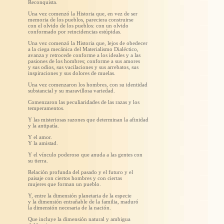
Reconquista.
Una vez comenzó la Historia que, en vez de ser
memoria de los pueblos, pareciera construirse
con el olvido de los pueblos: con un olvido
conformado por reincidencias estúpidas.
Una vez comenzó la Historia que, lejos de obedecer
a la ciega mecánica del Materialismo Dialéctico,
avanza y retrocede conforme a los ideales y a las
pasiones de los hombres; conforme a sus amores
y sus odios, sus vacilaciones y sus arrebatos, sus
inspiraciones y sus dolores de muelas.
Una vez comenzaron los hombres, con su identidad
substancial y su maravillosa variedad.
Comenzaron las peculiaridades de las razas y los
temperamentos.
Y las misteriosas razones que determinan la afinidad
y la antipatía.
Y el amor.
Y la amistad.
Y el vínculo poderoso que anuda a las gentes con
su tierra.
Relación profunda del pasado y el futuro y el
paisaje con ciertos hombres y con ciertas
mujeres que forman un pueblo.
Y, entre la dimensión planetaria de la especie
y la dimensión entrañable de la familia, maduró
la dimensión necesaria de la nación.
Que incluye la dimensión natural y ambigua