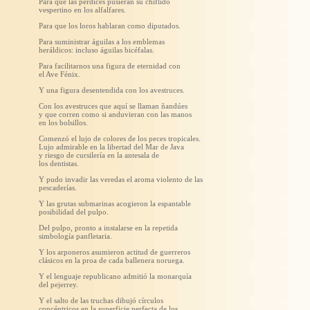
Para que las perdices pusieran su chiflido
vespertino en los alfalfares.
Para que los loros hablaran como diputados.
Para suministrar águilas a los emblemas
heráldicos: incluso águilas bicéfalas.
Para facilitarnos una figura de eternidad con
el Ave Fénix.
Y una figura desentendida con los avestruces.
Con los avestruces que aquí se llaman ñandúes
y que corren como si anduvieran con las manos
en los bolsillos.
Comenzó el lujo de colores de los peces tropicales.
Lujo admirable en la libertad del Mar de Java
y riesgo de cursilería en la antesala de
los dentistas.
Y pudo invadir las veredas el aroma violento de las
pescaderías.
Y las grutas submarinas acogieron la espantable
posibilidad del pulpo.
Del pulpo, pronto a instalarse en la repetida
simbología panfletaria.
Y los arponeros asumieron actitud de guerreros
clásicos en la proa de cada ballenera noruega.
Y el lenguaje republicano admitió la monarquía
del pejerrey.
Y el salto de las truchas dibujó círculos
concéntricos en la superficie perfecta de los