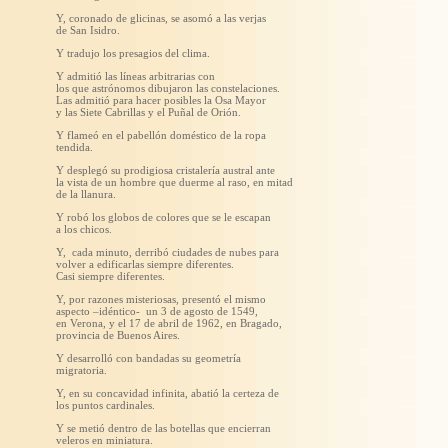
Y, coronado de glicinas, se asomó a las verjas
de San Isidro.
Y tradujo los presagios del clima.
Y admitió las líneas arbitrarias con
los que astrónomos dibujaron las constelaciones.
Las admitió para hacer posibles la Osa Mayor
y las Siete Cabrillas y el Puñal de Orión.
Y flameó en el pabellón doméstico de la ropa
tendida.
Y desplegó su prodigiosa cristalería austral ante
la vista de un hombre que duerme al raso, en mitad
de la llanura.
Y robó los globos de colores que se le escapan
a los chicos.
Y, cada minuto, derribó ciudades de nubes para
volver a edificarlas siempre diferentes.
Casi siempre diferentes.
Y, por razones misteriosas, presentó el mismo
aspecto –idéntico- un 3 de agosto de 1549,
en Verona, y el 17 de abril de 1962, en Bragado,
provincia de Buenos Aires.
Y desarrolló con bandadas su geometría
migratoria.
Y, en su concavidad infinita, abatió la certeza de
los puntos cardinales.
Y se metió dentro de las botellas que encierran
veleros en miniatura.