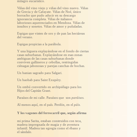
milagro eucarístico.
Viñas del vino viejo y viñas del vino nuevo. Viñas
de Grecia y de Cafayate. Viñas de Noé, único
borracho que pudo aducir en su descargo
ignorancia completa. Viñas de italianos
laboriosos aquerenciados en Mendoza. Viñas de
insultos y sonetos. Viñas de amor y puñaladas.
Espigas que visten de oro y de pan las hectáreas
del verano.
Espigas propicias a la parábola.
Y una higuera explayándose en el fondo de ciertas
casas suburbanas. Explayándose en esas zonas
ambiguas de las casas suburbanas donde
conviven gallineros y cebollas, restringidas
ciénagas jabonosas y parejas canchas de bochas.
Un banian sagrado para Salgari.
Un baobab para Saint Exupéry.
Un ombú convertido en archipiélago para los
Hijos del Capitán Grant.
Paraísos de mi calle. Paraísos que son
paráisos.
Al menos aquí, en el país. Perdón, en el
páis.
Y los vagones del ferrocarril que, según afirma
mi prima Sarita, estaban construidos con teca,
madera impregnada de magia y de aventura
infantil. Madera tan egregia como el ébano y
el sándalo.