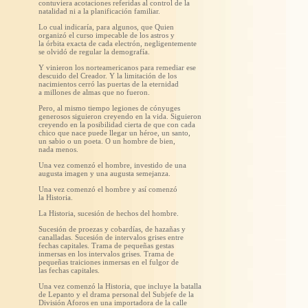
contuviera acotaciones referidas al control de la
natalidad ni a la planificación familiar.
Lo cual indicaría, para algunos, que Quien
organizó el curso impecable de los astros y
la órbita exacta de cada electrón, negligentemente
se olvidó de regular la demografía.
Y vinieron los norteamericanos para remediar ese
descuido del Creador. Y la limitación de los
nacimientos cerró las puertas de la eternidad
a millones de almas que no fueron.
Pero, al mismo tiempo legiones de cónyuges
generosos siguieron creyendo en la vida. Siguieron
creyendo en la posibilidad cierta de que con cada
chico que nace puede llegar un héroe, un santo,
un sabio o un poeta. O un hombre de bien,
nada menos.
Una vez comenzó el hombre, investido de una
augusta imagen y una augusta semejanza.
Una vez comenzó el hombre y así comenzó
la Historia.
La Historia, sucesión de hechos del hombre.
Sucesión de proezas y cobardías, de hazañas y
canalladas. Sucesión de intervalos grises entre
fechas capitales. Trama de pequeñas gestas
inmersas en los intervalos grises. Trama de
pequeñas traiciones inmersas en el fulgor de
las fechas capitales.
Una vez comenzó la Historia, que incluye la batalla
de Lepanto y el drama personal del Subjefe de la
División Aforos en una importadora de la calle