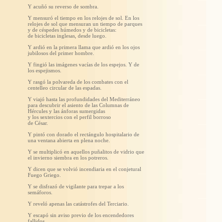
Y acuñó su reverso de sombra.
Y mensuró el tiempo en los relojes de sol. En los
relojes de sol que mensuran un tiempo de parques
y de céspedes húmedos y de bicicletas:
de bicicletas inglesas, desde luego.
Y ardió en la primera llama que ardió en los ojos
jubilosos del primer hombre.
Y fingió las imágenes vacías de los espejos. Y de
los espejismos.
Y rasgó la polvareda de los combates con el
centelleo circular de las espadas.
Y viajó hasta las profundidades del Mediterráneo
para descubrir el asiento de las Columnas de
Hércules y las ánforas sumergidas
y los sextercios con el perfil borroso
de César.
Y pintó con dorado el rectángulo hospitalario de
una ventana abierta en plena noche.
Y se multiplicó en aquellos puñalitos de vidrio que
el invierno siembra en los potreros.
Y dicen que se volvió incendiaria en el conjetural
Fuego Griego.
Y se disfrazó de vigilante para trepar a los
semáforos.
Y reveló apenas las catástrofes del Terciario.
Y escapó sin aviso previo de los encendedores
fallidos.