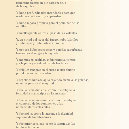
panorama puesto en pie para regocijo
de las águilas.
Y hubo profundidades insondables para que
maduraran el cuarzo y el petróleo.
Y hubo regazo propicio para el germinar de las
semillas.
Y huellas paralelas tras el paso de las volantas.
Y, en virtud del rigor del fuego, hubo ladrillos
y hubo tejas y hubo sabias alfarerías.
Y por eso hubo acueductos y veredas suburbanas
favorables al rango y la rayuela.
Y momias en cuclillas, indiferentes al tiempo
y a la puna y a todo el oro de los Incas.
Y frágiles tanagras en el surco recién abierto
por el hierro de los arados.
Y repetidos hilos de agua cayendo frente a las galerías,
mientras persiste el temporal.
Y fue la tierra divisible, como lo atestigua la
fertilidad circunscripta de las macetas.
Y fue la tierra mensurable, como lo atestiguan
el contorno de los continentes y las
nomenclaturas catastrales.
Y fue noble, como lo atestigua la dignidad
suprema de los labradores.
Y fue misericordiosa, como lo atestiguan las
tumbas olvidadas.