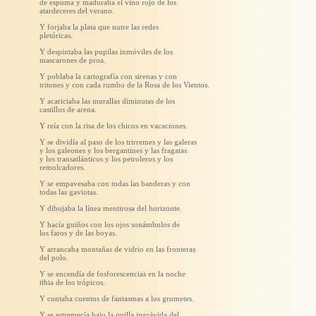
de espuma y maduraba el vino rojo de los
atardeceres del verano.
Y forjaba la plata que nutre las redes
pletóricas.
Y despintaba las pupilas inmóviles de los
mascarones de proa.
Y poblaba la cartografía con sirenas y con
tritones y con cada rumbo de la Rosa de los Vientos.
Y acariciaba las murallas diminutas de los
castillos de arena.
Y reía con la risa de los chicos en vacaciones.
Y se dividía al paso de los trirremes y las galeras
y los galeones y los bergantines y las fragatas
y los transatlánticos y los petroleros y los
remolcadores.
Y se empavesaba con todas las banderas y con
todas las gaviotas.
Y dibujaba la línea mentirosa del horizonte.
Y hacía guiños con los ojos sonámbulos de
los faros y de las boyas.
Y arrancaba montañas de vidrio en las fronteras
del polo.
Y se encendía de fosforescencias en la noche
tibia de los trópicos.
Y contaba cuentos de fantasmas a los grumetes.
Y se estremecía bajo la quilla ingrávida del