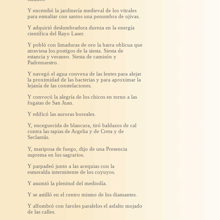
Y encendió la jardinería medieval de los vitrales
para esmaltar con santos una penumbra de ojivas.
Y adquirió deslumbradora dureza en la energía
científica del Rayo Laser.
Y pobló con limaduras de oro la barra oblicua que
atraviesa los postigos de la siesta. Siesta de
estancia y veraneo. Siesta de camisón y
Padrenuestro.
Y navegó el agua convexa de las lentes para alejar
la proximidad de las bacterias y para aproximar la
lejanía de las constelaciones.
Y convocó la alegría de los chicos en torno a las
fogatas de San Juan.
Y edificó las auroras boreales.
Y, enceguecida de blancura, tiró baldazos de cal
contra las tapias de Argelia y de Creta y de
Seclantás.
Y, mariposa de fuego, dijo de una Presencia
suprema en los sagrarios.
Y parpadeó junto a las acequias con la
esmeralda intermitente de los coyuyos.
Y asumió la plenitud del mediodía.
Y se astilló en el centro mismo de los diamantes.
Y alfombró con faroles paralelos el asfalto mojado
de las calles.