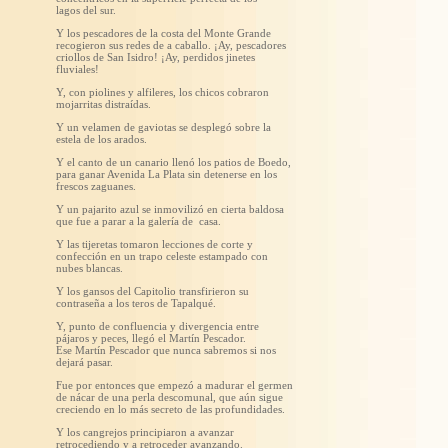
lagos del sur.
Y los pescadores de la costa del Monte Grande
recogieron sus redes de a caballo. ¡Ay, pescadores
criollos de San Isidro! ¡Ay, perdidos jinetes
fluviales!
Y, con piolines y alfileres, los chicos cobraron
mojarritas distraídas.
Y un velamen de gaviotas se desplegó sobre la
estela de los arados.
Y el canto de un canario llenó los patios de Boedo,
para ganar Avenida La Plata sin detenerse en los
frescos zaguanes.
Y un pajarito azul se inmovilizó en cierta baldosa
que fue a parar a la galería de casa.
Y las tijeretas tomaron lecciones de corte y
confección en un trapo celeste estampado con
nubes blancas.
Y los gansos del Capitolio transfirieron su
contraseña a los teros de Tapalqué.
Y, punto de confluencia y divergencia entre
pájaros y peces, llegó el Martín Pescador.
Ese Martín Pescador que nunca sabremos si nos
dejará pasar.
Fue por entonces que empezó a madurar el germen
de nácar de una perla descomunal, que aún sigue
creciendo en lo más secreto de las profundidades.
Y los cangrejos principiaron a avanzar
retrocediendo y a retroceder avanzando.