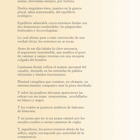
arañas, derrotadas siempre, por fortuna.
Duelos singulares éstos, insertos en la guerra
plural, sabia interminable, del equilibrio
ecológico.
Equilibrio admirable cuyos extremos lindan con
dos desmesuras condenables: los plaguicidas
fosforados y los ecologistas.
Lo cual afirmo pese a estar convencido de una
verdad obvia: los extremos no se tocan.
Antes de ese día faltaba la clave necesaria,
el argumento insustituible, que justifica el gozo
de caminar a campo traviesa con una escopeta
colgada del hombro.
Caminatas donde reflota el instinto ancestral del
cazador, dormido en las entretelas de pálidos
oficinistas y tímidos funcionarios.
Plenitud cinegética que contiene, no obstante, un
estremecimiento compasivo ante la pieza derribada.
Y sobre las praderas africanas aparecieron las
cebras con sus trajes renacentistas, acuchillados
en blanco y negro.
Y los coatíes se pusieron antifaces de ladrones
de historieta.
Y un puma que no es un puma caminó por los
escudos cosidos a ciertas camisetas de rugby.
Y, seguidores, los perros trotaron detrás de los
sulkys, según corresponde por autoridad de la
comparancia.