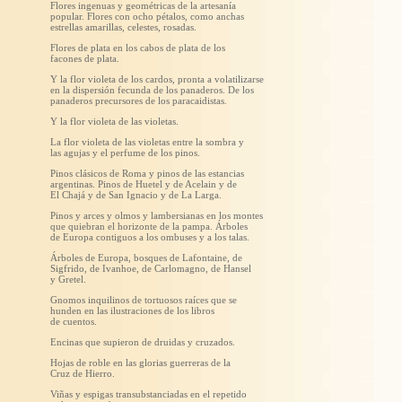
Flores ingenuas y geométricas de la artesanía
popular. Flores con ocho pétalos, como anchas
estrellas amarillas, celestes, rosadas.
Flores de plata en los cabos de plata de los
facones de plata.
Y la flor violeta de los cardos, pronta a volatilizarse
en la dispersión fecunda de los panaderos. De los
panaderos precursores de los paracaidistas.
Y la flor violeta de las violetas.
La flor violeta de las violetas entre la sombra y
las agujas y el perfume de los pinos.
Pinos clásicos de Roma y pinos de las estancias
argentinas. Pinos de Huetel y de Acelain y de
El Chajá y de San Ignacio y de La Larga.
Pinos y arces y olmos y lambersianas en los montes
que quiebran el horizonte de la pampa. Árboles
de Europa contiguos a los ombuses y a los talas.
Árboles de Europa, bosques de Lafontaine, de
Sigfrido, de Ivanhoe, de Carlomagno, de Hansel
y Gretel.
Gnomos inquilinos de tortuosos raíces que se
hunden en las ilustraciones de los libros
de cuentos.
Encinas que supieron de druidas y cruzados.
Hojas de roble en las glorias guerreras de la
Cruz de Hierro.
Viñas y espigas transubstanciadas en el repetido