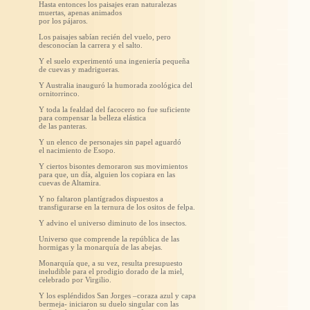
Hasta entonces los paisajes eran naturalezas
muertas, apenas animados
por los pájaros.
Los paisajes sabían recién del vuelo, pero
desconocían la carrera y el salto.
Y el suelo experimentó una ingeniería pequeña
de cuevas y madrigueras.
Y Australia inauguró la humorada zoológica del
ornitorrinco.
Y toda la fealdad del facocero no fue suficiente
para compensar la belleza elástica
de las panteras.
Y un elenco de personajes sin papel aguardó
el nacimiento de Esopo.
Y ciertos bisontes demoraron sus movimientos
para que, un día, alguien los copiara en las
cuevas de Altamira.
Y no faltaron plantígrados dispuestos a
transfigurarse en la ternura de los ositos de felpa.
Y advino el universo diminuto de los insectos.
Universo que comprende la república de las
hormigas y la monarquía de las abejas.
Monarquía que, a su vez, resulta presupuesto
ineludible para el prodigio dorado de la miel,
celebrado por Virgilio.
Y los espléndidos San Jorges –coraza azul y capa
bermeja- iniciaron su duelo singular con las