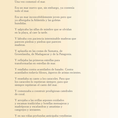
Una vez comenzó el mar.
Era un mar nuevo que, sin embargo, ya contenía
todo el mar.
Era un mar inconcebiblemente joven pero que
ya albergaba la Atlántida y las goletas
hundidas.
Y salpicaba las sillas de mimbre que se olvidan
en la playa, al caer la tarde.
Y labraba con paciencia interminable maderas que
parecen piedras y piedras que parecen
maderas.
Y aplaudía en las costas de Sumatra, de
Groenlandia, de Madagascar y de la Patagonia.
Y reflejaba las primeras estrellas para
transformarlas en estrellas de mar.
Y estallaba contra acantilados de basalto. Contra
acantilados todavía filosos, ásperos de aristas recientes.
Y enseñaba su canto a los caracoles. Para que
los caracoles lo repitieran siempre; para que
siempre repitieran el canto del mar.
Y comenzaba a construir prodigiosas catedrales
de coral.
Y arrojaba a las orillas arpones oxidados
y escamas traslúcidas y botellas mensajeras y
madréporas y escafandras y amatistas y
cangrejos y sextantes.
Y en sus viñas profundas anticipaba vendimias