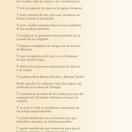
las veredas, bajo las ramas y las constelaciones.
Y tiró un patacón de plata en la laguna Guaminí.
Y trazó caminos de aire para que circularan las
brujas cuando el plenilunio.
Y puso crujidos estremecedores en los peldaños
de las escaleras desiertas.
Y configuró un paréntesis misericordioso en la
jornada de los afligidos.
Y dispuso rectángulos de azogue en las azoteas
de Barracas.
Y rayó la claraboya del cielo con el diamante
de una estrella fugaz.
Y edificó su portentosa arquitectura de silencio
y de cristal.
Y pudimos decir Buenas Noches y Buenas Tardes.
Desde aquella vez ardieron todas las fraguas del
mediodía en la siesta de Tartagal.
Y comenzó la sucesión de los ocasos para que las
campanas de Occidente reiteraran el toque de
oración.
Y se echó a rodar el asombroso mecanismo de
las órbitas imperturbables.
Y quedó establecida una referencia para que
el hombre asumiera su infinita pequeñez.
Y quedó establecida una referencia para que el
hombre asumiera su infinita grandeza.