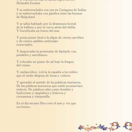
Holandés Errante.
Y se emborrachaba con ron en Cartagena de Indias
y se emborrachaba con ginebra entre las brumas
de Helgoland.
Y se sabía habitado por la desmesura boreal
de la ballena y por la curva aérea del delfín.
Y fructificaba en frutos del mar.
Y ponía punto final a la elipse de ciertos aerolitos
y de ciertos satélites artificiales
extraviados.
Y despreciaba la pretensión de limitarlo con
paralelos y meridianos.
Y colocaba un grano de sal bajo la lengua
del viento.
Y, melancólico, volvía la espalda a los toldos
que el otoño despoja de lonas y colores.
Y aprendió el sentido de las palabras marineras.
De las palabras marineras que nadie pronunciara
todavía. De palabras tales como botalón y
barlovento y singladura y bitácora y
cornamusa y trinquetilla.
En el día tercero Dios creó el mar y vio que
era bueno.