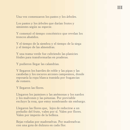
III
Una vez comenzaron los pastos y los árboles.
Los pastos y los árboles que darían frutos y
simientes según su especie.
Y comenzó el tiempo concéntrico que revelan los
troncos abatidos.
Y el tiempo de la siembra y el tiempo de la siega
y el tiempo de las almendras.
Y una trama verde fue cubriendo las planicies
fósiles para transformarlas en praderas.
Y pudieron llegar las calandrias.
Y llegaron los barriles de roble y las pipas y las
carabelas y los oscuros arcones campesinos, donde
reposaría la ropa blanca transida por fragancias
de romero.
Y llegaron las flores.
Llegaron los jazmines y las anémonas y los nardos
y los malvones y las petunias. Por previsible
excluyo la rosa, que estoy nombrando sin embargo.
Llegaron las flores que, lejos de reducirse a un
preludio del fruto, valen por sí. Valen por flores.
Valen por imperio de la belleza.
Rejas veladas por madreselvas. Por madreselvas
con una gota de dulzura en cada flor.