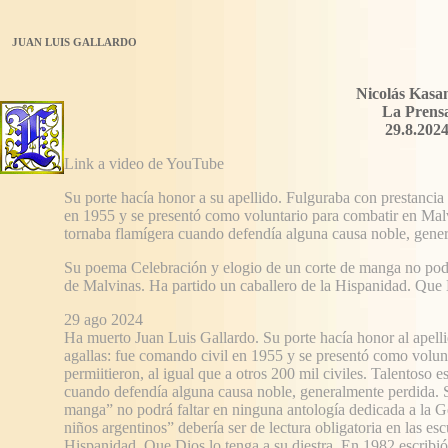
JUAN LUIS GALLARDO
Nicolás Kasa
La Prens
29.8.202
Link a video de YouTube
Su porte hacía honor a su apellido. Fulguraba con prestancia
en 1955 y se presentó como voluntario para combatir en Malv
tornaba flamígera cuando defendía alguna causa noble, gene
Su poema Celebración y elogio de un corte de manga no podrá
de Malvinas. Ha partido un caballero de la Hispanidad. Que D
29 ago 2024
Ha muerto Juan Luis Gallardo. Su porte hacía honor al apelli
agallas: fue comando civil en 1955 y se presentó como volun
permiitieron, al igual que a otros 200 mil civiles. Talentoso e
cuando defendía alguna causa noble, generalmente perdida. 
manga” no podrá faltar en ninguna antología dedicada a la G
niños argentinos” debería ser de lectura obligatoria en las es
Hispanidad. Que Dios lo tenga a su diestra. En 1982 escribió