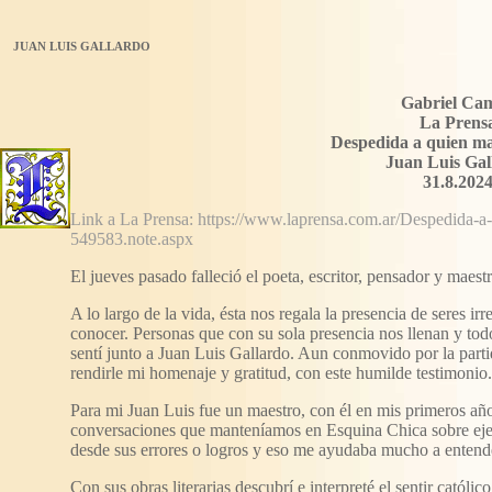
JUAN LUIS GALLARDO
Gabriel Cam
La Prens
Despedida a quien m
Juan Luis Gal
31.8.202
Link a La Prensa: https://www.laprensa.com.ar/Despedida-
549583.note.aspx
El jueves pasado falleció el poeta, escritor, pensador y maest
A lo largo de la vida, ésta nos regala la presencia de seres ir
conocer. Personas que con su sola presencia nos llenan y todo
sentí junto a Juan Luis Gallardo. Aun conmovido por la part
rendirle mi homenaje y gratitud, con este humilde testimonio.
Para mi Juan Luis fue un maestro, con él en mis primeros años
conversaciones que manteníamos en Esquina Chica sobre ejemp
desde sus errores o logros y eso me ayudaba mucho a entende
Con sus obras literarias descubrí e interpreté el sentir católico