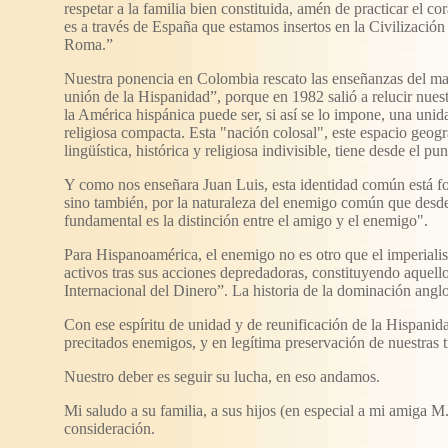
respetar a la familia bien constituida, amén de practicar el cor
es a través de España que estamos insertos en la Civilizació
Roma.”
Nuestra ponencia en Colombia rescato las enseñanzas del mae
unión de la Hispanidad”, porque en 1982 salió a relucir nuest
la América hispánica puede ser, si así se lo impone, una unidad
religiosa compacta. Esta "nación colosal", este espacio geog
lingüística, histórica y religiosa indivisible, tiene desde el 
Y como nos enseñara Juan Luis, esta identidad común está for
sino también, por la naturaleza del enemigo común que desde 
fundamental es la distinción entre el amigo y el enemigo".
Para Hispanoamérica, el enemigo no es otro que el imperiali
activos tras sus acciones depredadoras, constituyendo aquell
Internacional del Dinero”. La historia de la dominación anglo
Con ese espíritu de unidad y de reunificación de la Hispanida
precitados enemigos, y en legítima preservación de nuestras t
Nuestro deber es seguir su lucha, en eso andamos.
Mi saludo a su familia, a sus hijos (en especial a mi amiga M
consideración.