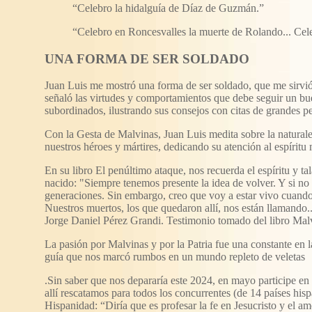
“Celebro la hidalguía de Díaz de Guzmán.”
“Celebro en Roncesvalles la muerte de Rolando... Cel
UNA FORMA DE SER SOLDADO
Juan Luis me mostró una forma de ser soldado, que me sirvi
señaló las virtudes y comportamientos que debe seguir un bu
subordinados, ilustrando sus consejos con citas de grandes pe
Con la Gesta de Malvinas, Juan Luis medita sobre la naturalez
nuestros héroes y mártires, dedicando su atención al espíritu
En su libro El penúltimo ataque, nos recuerda el espíritu y ta
nacido: "Siempre tenemos presente la idea de volver. Y si no
generaciones. Sin embargo, creo que voy a estar vivo cuando
Nuestros muertos, los que quedaron allí, nos están llamando.
Jorge Daniel Pérez Grandi. Testimonio tomado del libro Malv
La pasión por Malvinas y por la Patria fue una constante en l
guía que nos marcó rumbos en un mundo repleto de veletas
.Sin saber que nos depararía este 2024, en mayo participe e
allí rescatamos para todos los concurrentes (de 14 países his
Hispanidad: “Diría que es profesar la fe en Jesucristo y el am